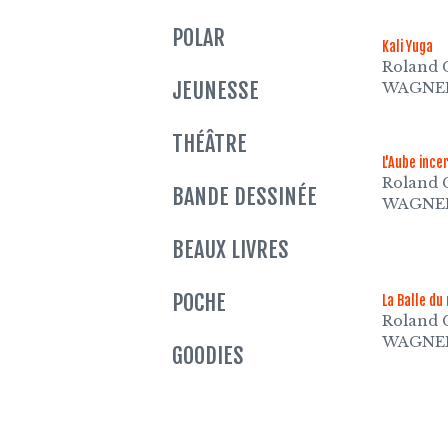
POLAR
Kali Yuga
Roland 
JEUNESSE
WAGNE
THÉÂTRE
L'Aube ince
Roland 
BANDE DESSINÉE
WAGNE
BEAUX LIVRES
POCHE
La Balle du
Roland 
WAGNE
GOODIES