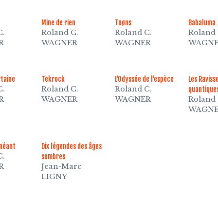
Mine de rien
Tøøns
Babaluma
C.
Roland C.
Roland C.
Roland 
R
WAGNER
WAGNER
WAGN
rtaine
Tekrock
L'Odyssée de l'espèce
Les Raviss
C.
Roland C.
Roland C.
quantique
R
WAGNER
WAGNER
Roland 
WAGN
 néant
Dix légendes des âges
C.
sombres
R
Jean-Marc
LIGNY