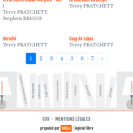
Terry PRATCHETT
I
Terry PRATCHETT,
Stephen BRIGGS
Déraillé
Coup de tabac
Terry PRATCHETT
Terry PRATCHETT
1
2
3
4
5
6
7
»
CGV
·
MENTIONS LÉGALES
propulsé par
biblys
· logiciel libre