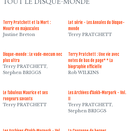
TOUT LE DISQUE-MONDE
Terry Pratchett et la Mort :
Lot série - Les Annales du Disque-
Mourir en majuscules
monde
Justine Breton
Terry PRATCHETT
Disque-monde : Le vade-mecum nec
Terry Pratchett : Une vie avec
plus ultra
notes de bas de page* * La
Terry PRATCHETT,
biographie officielle
Stephen BRIGGS
Rob WILKINS
Le fabuleux Maurice et ses
Les Archives d'Ankh-Morpork - Vol.
rongeurs savants
II
Terry PRATCHETT
Terry PRATCHETT,
Stephen BRIGGS
Les Archives d'Ankh-Morpork - Vol.
La Couronne du berger