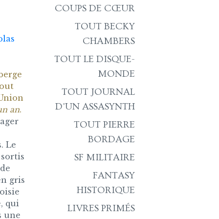
COUPS DE CŒUR
TOUT BECKY
olas
CHAMBERS
TOUT LE DISQUE-
MONDE
berge
tout
TOUT JOURNAL
’Union
D'UN ASSASYNTH
un an
.
nager
TOUT PIERRE
BORDAGE
. Le
sortis
SF MILITAIRE
 de
FANTASY
en gris
HISTORIQUE
oisie
, qui
LIVRES PRIMÉS
s une