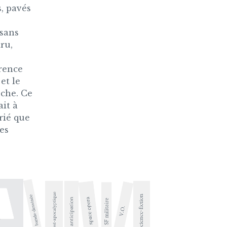
s, pavés
 sans
ru,
rence
et le
èche. Ce
ait à
rié que
les