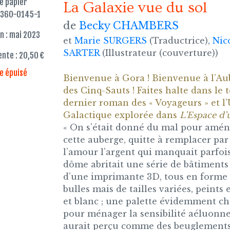
re papier
La Galaxie vue du sol
-360-0145-1
de
Becky CHAMBERS
n : mai 2023
et
Marie SURGERS
(Traductrice),
Nic
SARTER
(Illustrateur (couverture))
ente : 20,50 €
re épuisé
Bienvenue à Gora ! Bienvenue à l’Au
des Cinq-Sauts ! Faites halte dans le 
dernier roman des « Voyageurs » et l
Galactique explorée dans
L’Espace d’
« On s’était donné du mal pour amé
cette auberge, quitte à remplacer par
l’amour l’argent qui manquait parfois
dôme abritait une série de bâtiments 
d’une imprimante 3D, tous en forme
bulles mais de tailles variées, peints 
et blanc ; une palette évidemment ch
pour ménager la sensibilité aéluonne
aurait perçu comme des beuglement