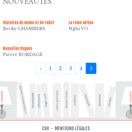
NOUVEAUTÉS
Histoires de moine et de robot
La reine sirène
Becky CHAMBERS
Nghi VO
Nouvelles Vagues
Pierre BORDAGE
«
1
2
3
4
5
CGV
·
MENTIONS LÉGALES