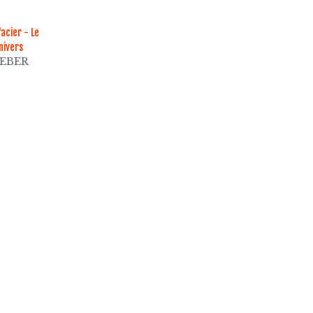
'acier - Le
univers
WEBER