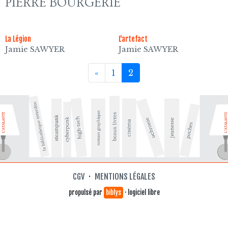
PIERRE BOURGERIE
La Légion
L'artefact
Jamie SAWYER
Jamie SAWYER
«
1
2
CGV
·
MENTIONS LÉGALES
propulsé par
biblys
· logiciel libre