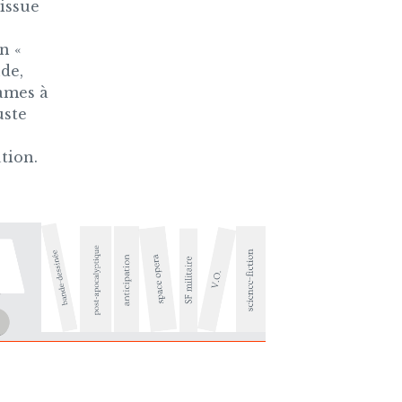
’issue
n «
de,
dames à
uste
tion.