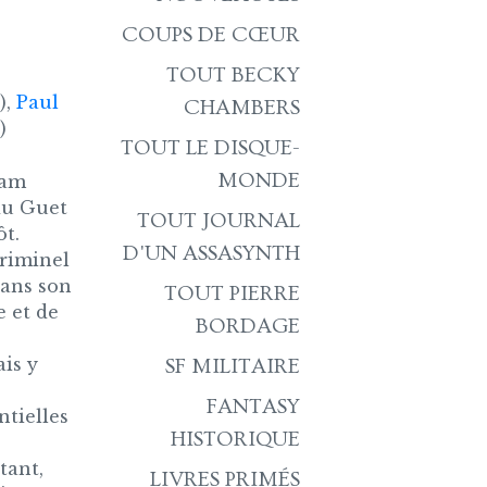
COUPS DE CŒUR
TOUT BECKY
),
Paul
CHAMBERS
)
TOUT LE DISQUE-
MONDE
Sam
du Guet
TOUT JOURNAL
t.
D'UN ASSASYNTH
criminel
dans son
TOUT PIERRE
 et de
BORDAGE
ais y
SF MILITAIRE
FANTASY
ntielles
HISTORIQUE
tant,
LIVRES PRIMÉS