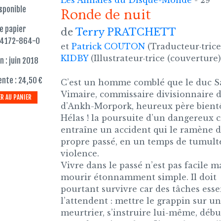
Les Annales du Disque-Monde
- 29
sponible
Ronde de nuit
re papier
de
Terry PRATCHETT
84172-864-0
et
Patrick COUTON
(Traducteur·trice
KIDBY
(Illustrateur·trice (couverture)
n : juin 2018
ente : 24,50 €
C’est un homme comblé que le duc 
Vimaire, commissaire divisionnaire 
R AU PANIER
d’Ankh-Morpork, heureux père bientô
Hélas ! la poursuite d’un dangereux 
entraîne un accident qui le ramène 
propre passé, en un temps de tumulte
violence.
Vivre dans le passé n’est pas facile m
mourir étonnamment simple. Il doit
pourtant survivre car des tâches esse
l’attendent : mettre le grappin sur un
meurtrier, s’instruire lui-même, débu