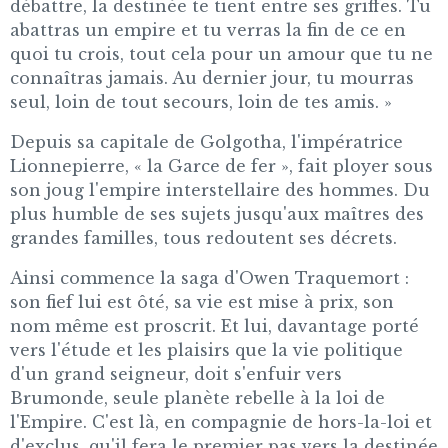
débattre, la destinée te tient entre ses griffes. Tu
abattras un empire et tu verras la fin de ce en
quoi tu crois, tout cela pour un amour que tu ne
connaîtras jamais. Au dernier jour, tu mourras
seul, loin de tout secours, loin de tes amis. »
Depuis sa capitale de Golgotha, l'impératrice
Lionnepierre, « la Garce de fer », fait ployer sous
son joug l'empire interstellaire des hommes. Du
plus humble de ses sujets jusqu'aux maîtres des
grandes familles, tous redoutent ses décrets.
Ainsi commence la saga d'Owen Traquemort :
son fief lui est ôté, sa vie est mise à prix, son
nom même est proscrit. Et lui, davantage porté
vers l'étude et les plaisirs que la vie politique
d'un grand seigneur, doit s'enfuir vers
Brumonde, seule planète rebelle à la loi de
l'Empire. C'est là, en compagnie de hors-la-loi et
d'exclus, qu'il fera le premier pas vers la destinée