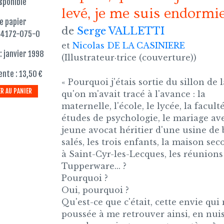
sponible
levé, je me suis endormi
re papier
de
Serge VALLETTI
84172-075-0
et
Nicolas DE LA CASINIERE
: janvier 1998
(Illustrateur·trice (couverture))
ente : 13,50 €
« Pourquoi j'étais sortie du sillon de l
R AU PANIER
qu'on m'avait tracé à l'avance : la
maternelle, l'école, le lycée, la faculté
études de psychologie, le mariage av
jeune avocat héritier d'une usine de 
salés, les trois enfants, la maison se
à Saint-Cyr-les-Lecques, les réunions
Tupperware... ?
Pourquoi ?
Oui, pourquoi ?
Qu'est-ce que c'était, cette envie qui
poussée à me retrouver ainsi, en nuis