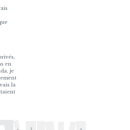
vais
que
rivés,
ns en
da, je
cement
vais la
taient