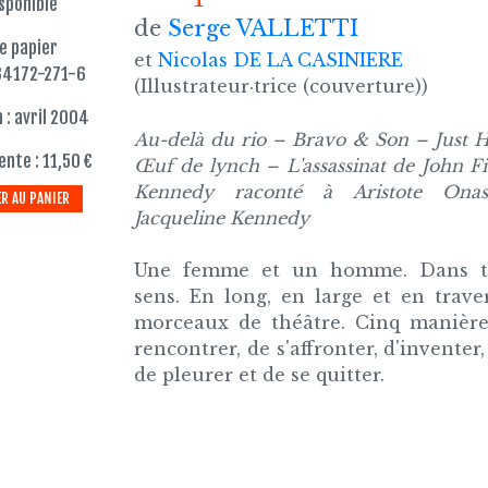
sponible
de
Serge VALLETTI
re papier
et
Nicolas DE LA CASINIERE
84172-271-6
(Illustrateur·trice (couverture))
 : avril 2004
Au-delà du rio – Bravo & Son – Just 
ente : 11,50 €
Œuf de lynch – L'assassinat de John Fi
Kennedy raconté à Aristote Onas
R AU PANIER
Jacqueline Kennedy
Une femme et un homme. Dans t
sens. En long, en large et en trave
morceaux de théâtre. Cinq manière
rencontrer, de s'affronter, d'inventer,
de pleurer et de se quitter.