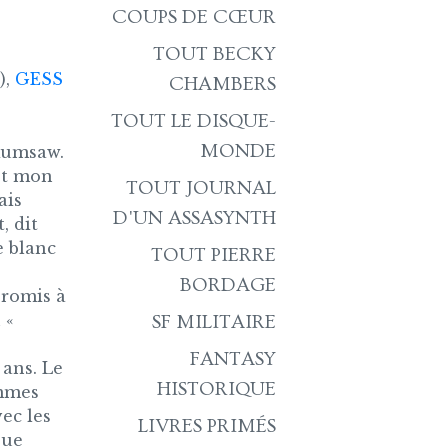
COUPS DE CŒUR
TOUT BECKY
),
GESS
CHAMBERS
TOUT LE DISQUE-
MONDE
-Kumsaw.
est mon
TOUT JOURNAL
ais
D'UN ASSASYNTH
, dit
e blanc
TOUT PIERRE
BORDAGE
Promis à
 «
SF MILITAIRE
FANTASY
 ans. Le
HISTORIQUE
ommes
ec les
LIVRES PRIMÉS
que