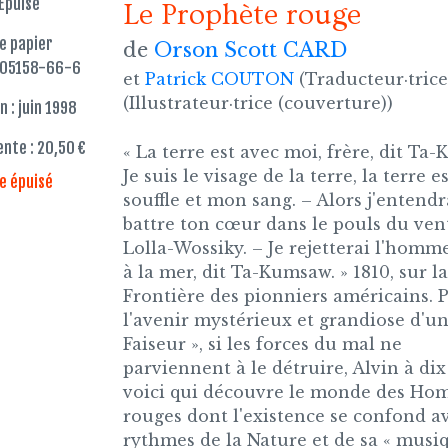
Épuisé
Le Prophète rouge
re papier
de
Orson Scott CARD
905158-66-6
et
Patrick COUTON
(Traducteur·trice
(Illustrateur·trice (couverture))
n : juin 1998
ente : 20,50 €
« La terre est avec moi, frère, dit Ta
Je suis le visage de la terre, la terre 
re épuisé
souffle et mon sang. – Alors j'entendr
battre ton cœur dans le pouls du vent
Lolla-Wossiky. – Je rejetterai l'homm
à la mer, dit Ta-Kumsaw. » 1810, sur la
Frontière des pionniers américains. 
l'avenir mystérieux et grandiose d'un
Faiseur », si les forces du mal ne
parviennent à le détruire, Alvin à dix
voici qui découvre le monde des H
rouges dont l'existence se confond av
rythmes de la Nature et de sa « musi