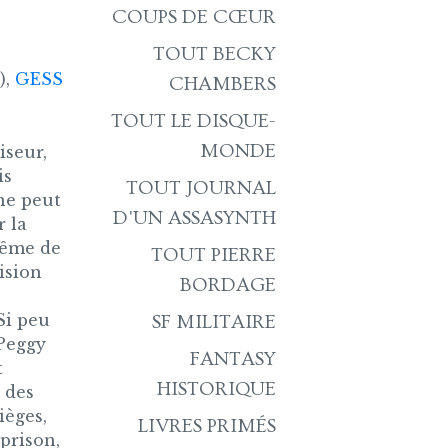
COUPS DE CŒUR
TOUT BECKY
),
GESS
CHAMBERS
TOUT LE DISQUE-
MONDE
seur,
is
TOUT JOURNAL
 ne peut
D'UN ASSASYNTH
 la
 même de
TOUT PIERRE
vision
BORDAGE
Si peu
SF MILITAIRE
 Peggy
FANTASY
t
HISTORIQUE
 des
ièges,
LIVRES PRIMÉS
prison,