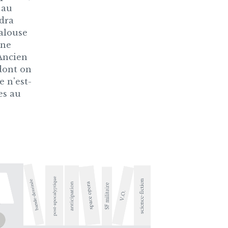
 au
dra
jalouse
ine
'Ancien
dont on
e n'est-
es au