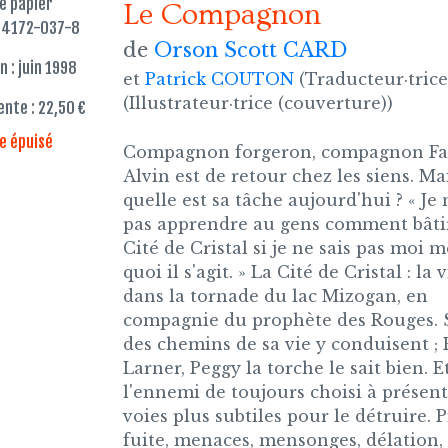
re papier
Le Compagnon
84172-037-8
de
Orson Scott CARD
n : juin 1998
et
Patrick COUTON
(Traducteur·trice
(Illustrateur·trice (couverture))
ente : 22,50 €
re épuisé
Compagnon forgeron, compagnon Fai
Alvin est de retour chez les siens. Ma
quelle est sa tâche aujourd'hui ? « Je
pas apprendre au gens comment bâtir
Cité de Cristal si je ne sais pas moi
quoi il s'agit. » La Cité de Cristal : la 
dans la tornade du lac Mizogan, en
compagnie du prophète des Rouges. 
des chemins de sa vie y conduisent ;
Larner, Peggy la torche le sait bien. E
l'ennemi de toujours choisi à présent
voies plus subtiles pour le détruire. P
fuite, menaces, mensonges, délation, 