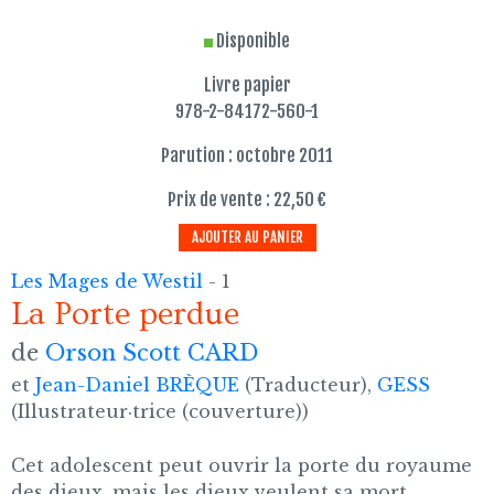
Disponible
Livre papier
978-2-84172-560-1
Parution : octobre 2011
Prix de vente : 22,50 €
AJOUTER AU PANIER
Les Mages de Westil
- 1
La Porte perdue
de
Orson Scott CARD
et
Jean-Daniel BRÈQUE
(Traducteur),
GESS
(Illustrateur·trice (couverture))
Cet adolescent peut ouvrir la porte du royaume
des dieux, mais les dieux veulent sa mort.