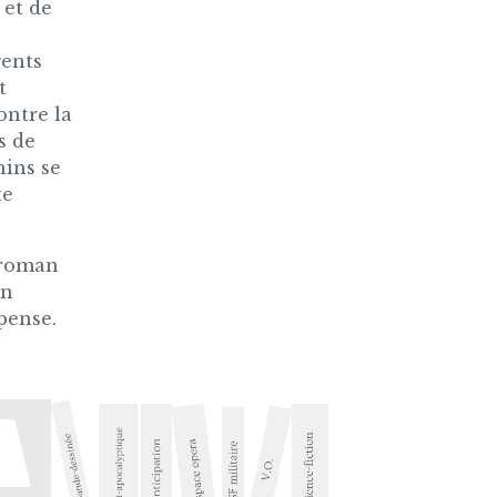
 et de
gents
t
ntre la
s de
hins se
te
 roman
un
pense.