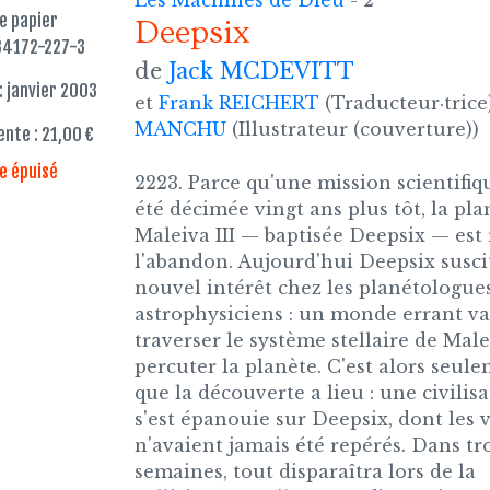
Les Machines de Dieu
- 2
re papier
Deepsix
84172-227-3
de
Jack MCDEVITT
: janvier 2003
et
Frank REICHERT
(Traducteur·trice)
MANCHU
(Illustrateur (couverture))
ente : 21,00 €
re épuisé
2223. Parce qu'une mission scientifiq
été décimée vingt ans plus tôt, la pla
Maleiva III — baptisée Deepsix — est 
l'abandon. Aujourd'hui Deepsix susci
nouvel intérêt chez les planétologues
astrophysiciens : un monde errant va
traverser le système stellaire de Male
percuter la planète. C'est alors seul
que la découverte a lieu : une civilis
s'est épanouie sur Deepsix, dont les 
n'avaient jamais été repérés. Dans tr
semaines, tout disparaîtra lors de la