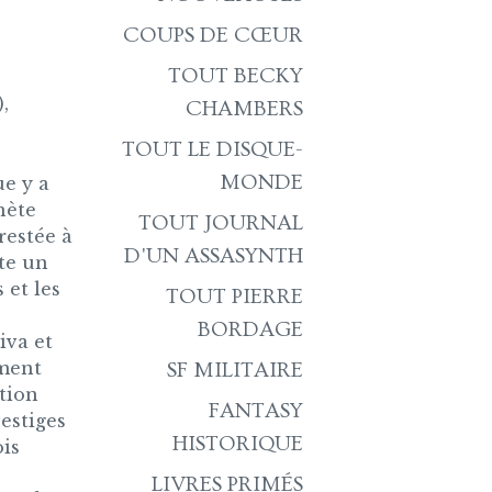
COUPS DE CŒUR
TOUT BECKY
,
CHAMBERS
TOUT LE DISQUE-
MONDE
ue y a
nète
TOUT JOURNAL
restée à
D'UN ASSASYNTH
te un
 et les
TOUT PIERRE
BORDAGE
iva et
ement
SF MILITAIRE
ation
FANTASY
vestiges
HISTORIQUE
ois
LIVRES PRIMÉS