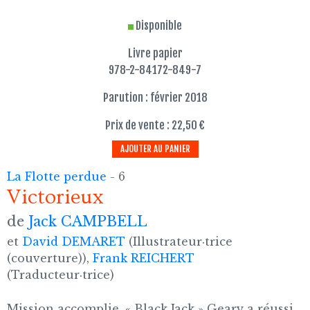
Disponible
Livre papier
978-2-84172-849-7
Parution : février 2018
Prix de vente : 22,50 €
AJOUTER AU PANIER
La Flotte perdue
- 6
Victorieux
de
Jack CAMPBELL
et
David DEMARET
(Illustrateur·trice
(couverture)),
Frank REICHERT
(Traducteur·trice)
Mission accomplie. « Black Jack » Geary a réussi