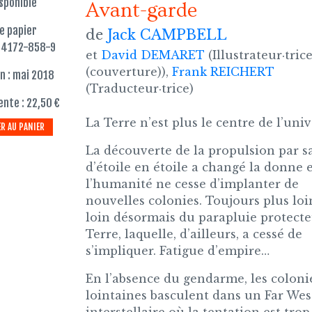
sponible
Avant-garde
re papier
de
Jack CAMPBELL
84172-858-9
et
David DEMARET
(Illustrateur·tric
(couverture)),
Frank REICHERT
n : mai 2018
(Traducteur·trice)
ente : 22,50 €
La Terre n’est plus le centre de l’univ
R AU PANIER
La découverte de la propulsion par s
d’étoile en étoile a changé la donne 
l’humanité ne cesse d’implanter de
nouvelles colonies. Toujours plus loi
loin désormais du parapluie protecte
Terre, laquelle, d’ailleurs, a cessé de
s’impliquer. Fatigue d’empire…
En l’absence du gendarme, les coloni
lointaines basculent dans un Far Wes