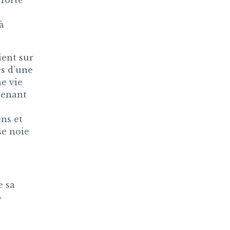
 forte
à
ient sur
es d’une
ne vie
tenant
ens et
se noie
e sa
«