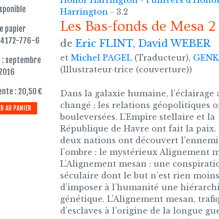
Honor Harrington - l'univers d'Hono
sponible
Harrington
- 3.2
Les Bas-fonds de Mesa 2
re papier
84172-776-6
de
Eric FLINT
,
David WEBER
et
Michel PAGEL
(Traducteur),
GENK
 : septembre
(Illustrateur·trice (couverture))
2016
ente : 20,50 €
Dans la galaxie humaine, l’éclairage 
changé ; les relations géopolitiques o
R AU PANIER
bouleversées. L’Empire stellaire et la
République de Havre ont fait la paix.
deux nations ont découvert l’ennemi
l’ombre : le mystérieux Alignement 
L’Alignement mesan : une conspirati
séculaire dont le but n’est rien moin
d’imposer à l’humanité une hiérarch
génétique. L’Alignement mesan, trafi
d’esclaves à l’origine de la longue gu