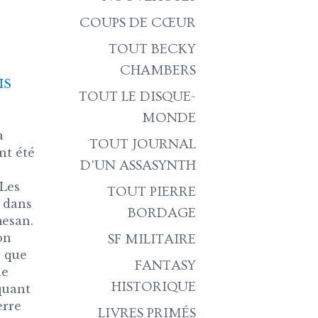
r
COUPS DE CŒUR
TOUT BECKY
CHAMBERS
IS
TOUT LE DISQUE-
MONDE
a
TOUT JOURNAL
nt été
D'UN ASSASYNTH
 Les
TOUT PIERRE
 dans
BORDAGE
mesan.
on
SF MILITAIRE
s que
FANTASY
ie
HISTORIQUE
quant
erre
LIVRES PRIMÉS