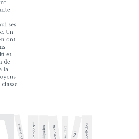
ent
ante
hui ses
e. Un
en ont
ons
ki et
n de
e la
itoyens
 classe