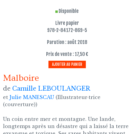
Disponible
Livre papier
978-2-84172-869-5
Parution : août 2018
Prix de vente : 17,50 €
AJOUTER AU PANIER
Malboire
de
Camille LEBOULANGER
et
Julie MANESCAU
(Illustrateur·trice
(couverture))
Un coin entre mer et montagne. Une lande,
longtemps après un désastre qui a laissé la terre
exsangue et toxique. Ses rares habitants vivent