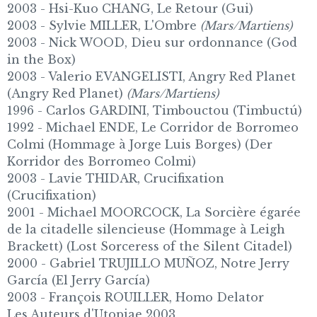
2003 - Hsi-Kuo CHANG, Le Retour (Gui)
2003 - Sylvie MILLER, L'Ombre
(Mars/Martiens)
2003 - Nick WOOD, Dieu sur ordonnance (God
in the Box)
2003 - Valerio EVANGELISTI, Angry Red Planet
(Angry Red Planet)
(Mars/Martiens)
1996 - Carlos GARDINI, Timbouctou (Timbuctú)
1992 - Michael ENDE, Le Corridor de Borromeo
Colmi (Hommage à Jorge Luis Borges) (Der
Korridor des Borromeo Colmi)
2003 - Lavie THIDAR, Crucifixation
(Crucifixation)
2001 - Michael MOORCOCK, La Sorcière égarée
de la citadelle silencieuse (Hommage à Leigh
Brackett) (Lost Sorceress of the Silent Citadel)
2000 - Gabriel TRUJILLO MUÑOZ, Notre Jerry
García (El Jerry García)
2003 - François ROUILLER, Homo Delator
Les Auteurs d'Utopiae 2003