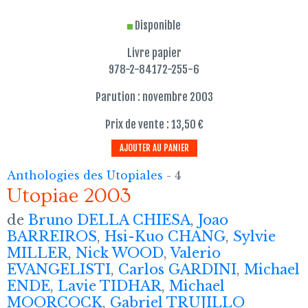
Disponible
Livre papier
978-2-84172-255-6
Parution : novembre 2003
Prix de vente : 13,50 €
AJOUTER AU PANIER
Anthologies des Utopiales
- 4
Utopiae 2003
de
Bruno DELLA CHIESA
,
Joao
BARREIROS
,
Hsi-Kuo CHANG
,
Sylvie
MILLER
,
Nick WOOD
,
Valerio
EVANGELISTI
,
Carlos GARDINI
,
Michael
ENDE
,
Lavie TIDHAR
,
Michael
MOORCOCK
,
Gabriel TRUJILLO